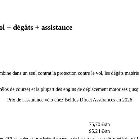
l + dégâts + assistance
ine dans un seul contrat la protection contre le vol, les dégâts matérie
 vélos de course) et la plupart des engins de déplacement motorisés (ju
Prix de l'assurance vélo chez Belfius Direct Assurances en 2026
75,70 €/an
95,24 €/an
rs 2026 pour des vélos achetés il y a moins de 6 mois par un cycliste qui habite à 