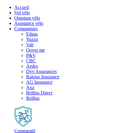
Accueil
Vol vélo
Omnium vélo
Assistance vélo
Compagnies
Ethias
Yuzzu
Vab
Qover me
P&V
CBC
Aedes
Dvv Assurances
Baloise Insurance
AG Insurance
Axa
Belfius Direct
Belfius
Comparatif