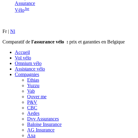
Assurance
.be
Vélo
Fr |
Nl
Comparatif de
l'assurance vélo :
prix et garanties en Belgique
Accueil
Vol vélo
Omnium vélo
Assistance vélo
Compagnies
Ethias
Yuzzu
Vab
Qover me
P&V
CBC
Aedes
Dvv Assurances
Baloise Insurance
AG Insurance
Axa