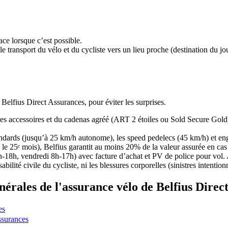
ce lorsque c’est possible.
le transport du vélo et du cycliste vers un lieu proche (destination du j
o Belfius Direct Assurances, pour éviter les surprises.
des accessoires et du cadenas agréé (ART 2 étoiles ou Sold Secure Gold)
ndards (jusqu’à 25 km/h autonome), les speed pedelecs (45 km/h) et engi
5ᵉ mois), Belfius garantit au moins 20% de la valeur assurée en cas d
h-18h, vendredi 8h-17h) avec facture d’achat et PV de police pour vol. A
ilité civile du cycliste, ni les blessures corporelles (sinistres intentio
rales de l'assurance vélo de Belfius Direc
es
ssurances