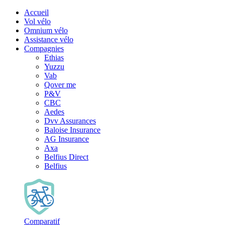
Accueil
Vol vélo
Omnium vélo
Assistance vélo
Compagnies
Ethias
Yuzzu
Vab
Qover me
P&V
CBC
Aedes
Dvv Assurances
Baloise Insurance
AG Insurance
Axa
Belfius Direct
Belfius
Comparatif