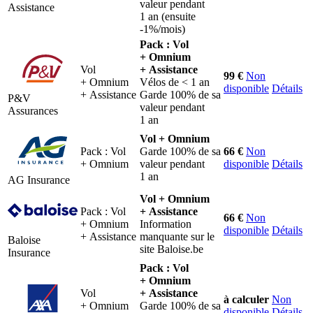
valeur pendant
Assistance
1 an (ensuite
-1%/mois)
Pack : Vol
+ Omnium
Vol
+ Assistance
99 €
Non
+ Omnium
Vélos de < 1 an
disponible
Détails
+ Assistance
Garde 100% de sa
P&V
valeur pendant
Assurances
1 an
Vol + Omnium
Pack : Vol
Garde 100% de sa
66 €
Non
+ Omnium
valeur pendant
disponible
Détails
1 an
AG Insurance
Vol + Omnium
Pack : Vol
+ Assistance
66 €
Non
+ Omnium
Information
disponible
Détails
+ Assistance
manquante sur le
Baloise
site Baloise.be
Insurance
Pack : Vol
+ Omnium
Vol
+ Assistance
à calculer
Non
+ Omnium
Garde 100% de sa
disponible
Détails