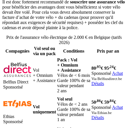
Il est donc fortement recommandé de
souscrire une assurance vélo
pour bénéficier des avantages dont vous bénéficierez si votre vélo
devait être volé. Pour cela vous devez absolument conserver la
facture d’achat de votre vélo + du cadenas (pour prouver qu'il
répondait aux exigences de sécurité requises) + posséder les clef du
cadenas et avoir déposé plainte à la police.
Prix de l'assurance vélo électrique de 2.000 € en Belgique (tarifs
2026)
Vol seul ou
Compagnies
Conditions
Prix par an
via un pack
Pack : Vol
+ Omnium
,95
,24
80
€
95
€
Vol
+ Assistance
Sponsorisé
Achat
+ Omnium
Vélos de < 6 mois
Via Belfiusdirect.be
+ Assistance
Garde 100% de sa
Belfius Direct
Détails
valeur pendant
Sponsorisé
2 ans
Vol seul
,86
,84
50
€
59
€
Vélos de < 2 ans
Vol
Sponsorisé
Achat
Garde 100% de sa
uniquement
Via Ethias.be
valeur pendant
Ethias
Détails
1 an
Sponsorisé