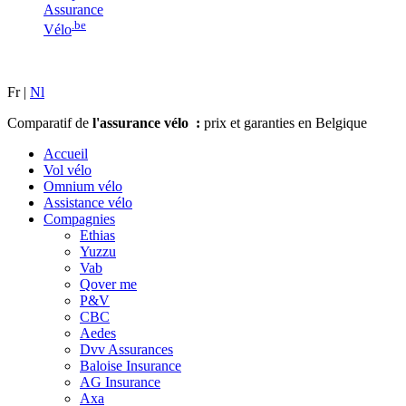
Assurance
.be
Vélo
Fr |
Nl
Comparatif de
l'assurance vélo :
prix et garanties en Belgique
Accueil
Vol vélo
Omnium vélo
Assistance vélo
Compagnies
Ethias
Yuzzu
Vab
Qover me
P&V
CBC
Aedes
Dvv Assurances
Baloise Insurance
AG Insurance
Axa