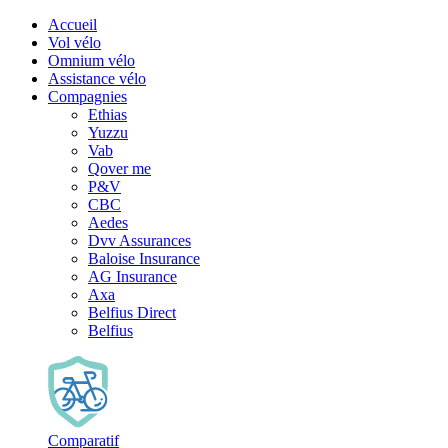
Accueil
Vol vélo
Omnium vélo
Assistance vélo
Compagnies
Ethias
Yuzzu
Vab
Qover me
P&V
CBC
Aedes
Dvv Assurances
Baloise Insurance
AG Insurance
Axa
Belfius Direct
Belfius
Comparatif