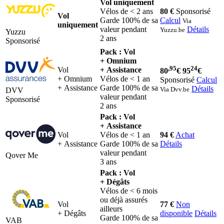
Vol uniquement
Vélos de < 2 ans
80 €
Sponsorisé
Vol
Garde 100% de sa
Calcul
Via
uniquement
valeur pendant
Détails
Yuzzu.be
Yuzzu
2 ans
Sponsorisé
Pack : Vol
+ Omnium
,95
24
Vol
+ Assistance
80
€
95
€
+ Omnium
Vélos de < 1 an
Sponsorisé
Calcul
+ Assistance
Garde 100% de sa
Détails
Via Dvv.be
DVV
valeur pendant
Sponsorisé
2 ans
Pack : Vol
+ Assistance
Vol
Vélos de < 1 an
94 €
Achat
+ Assistance
Garde 100% de sa
Détails
valeur pendant
Qover Me
3 ans
Pack : Vol
+ Dégâts
Vélos de < 6 mois
ou déjà assurés
Vol
77 €
Non
ailleurs
+ Dégâts
disponible
Détails
Garde 100% de sa
VAB